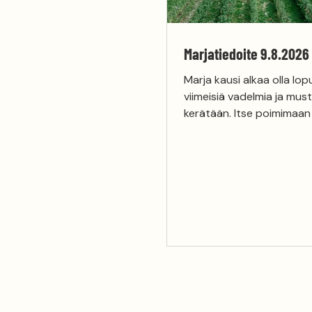
Marjatiedoite 9.8.2026
Marja kausi alkaa olla lopu
viimeisiä vadelmia ja mus
kerätään. Itse poimimaan on vielä
mahdollista tulla klo 10-18 välillä.
Mansikkaa on tarjolla pien
valmiiksi poimittuna päivi
7,50 €/ 500 g, 28 €/ 2,5 
€/ 5 kg laatikko. Soita ja 
050 3054332 Kesäkahvila palvelee
asiakkaita 20.8 asti