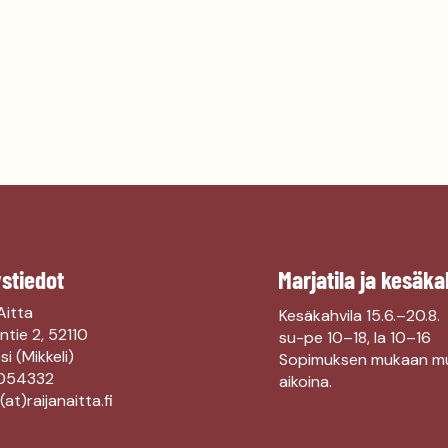
stiedot
Marjatila ja kesäka
Aitta
Kesäkahvila 15.6.–20.8.
ntie 2, 52110
su-pe 10–18, la 10–16
i (Mikkeli)
Sopimuksen mukaan m
054332
aikoina.
at)raijanaitta.fi