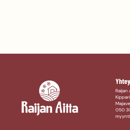
Yhtey
Raijan 
Kippari
Majaves
050 3
myynti(