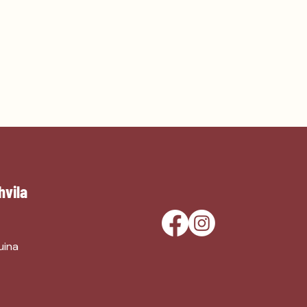
hvila
uina