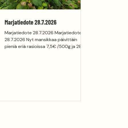
Marjatiedote 28.7.2026
Marjatiedote 28.7.2026 Marjatiedote
28.7.2026 Nyt mansikkaa päivittäin
pieniä eriä rasioissa 7,5€ /500g ja 28€
/2,5kg laatikossa Mustaherukat ovat
nyt kypsiä, suuria, makeita ja
mehukkaita. Mustaherukoita voi tulla
itse poimimaan tai ostaa valmiiksi
poimittuna. Ne sopivat erityisen hyvin
tuoreena syötäviksi ja pakastettavaksi.
Viljelyssä myös muutamia pensaita
karviaisia ja punaherukoita
itsepoimijoille Mustaherukat maksavat
valmiiksi poimittuna 38 €/ 5 kg laatikko
tai