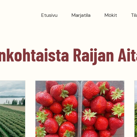
Etusivu
Marjatila
Mökit
Ti
nkohtaista Raijan Ai