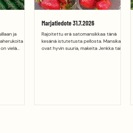
Marjatiedote 31.7.2026
illaan ja
Rajoitettu erä satomansikkaa tänä
taherukoita
kesänä istutetusta pellosta. Mansikat
ovat hyvin suuria, makeita Jenkka tai
Falco lajiketta. Myymme niitä vain
iä eriä
valmiiksi poimittuna, rasioissa 7,50 €/
ttäin rasioissa
500 g, 28 €/ 2,5 kg kori ja 45 €/ 5 kg
kg kori ja 45
laatikko. Soita ja varaa omasi. p. 050
varaa omasi. p.
3054332 Mustaherukat ovat nyt
kypsiä, suuria, makeita ja mehukkaita.
Mustaherukoita voi tulla itse poimimaan
tai ostaa valmiiksi poimittuna. Ne
sopivat erityisen hyvin tuoreena
syötäviksi ja pakastettavaksi. Viljel