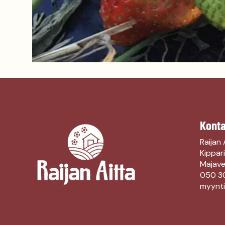
Konta
Raijan 
Kippari
Majaves
050 3
myynti@