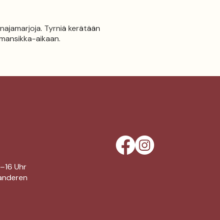
unajamarjoja. Tyrniä kerätään
 mansikka-aikaan.
.
0–16 Uhr
anderen