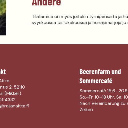
Andere
Tilallamme on myös joitakin tyrnipensaita ja h
syyskuussa tai lokakuussa ja hunajamarjoja jo
kt
Beerenfarm und
Sommercafé
Aitta
ntie 2, 52110
Sommercafé 15.6.–20.8
i (Mikkeli)
So.–Fr. 10–18 Uhr, Sa. 1
054332
Nach Vereinbarung zu 
raijanaitta.fi
Zeiten.