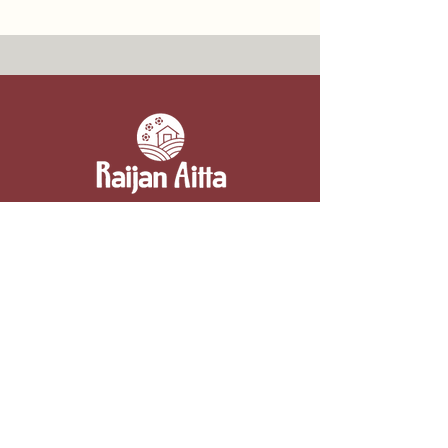
Kontakt
Raijan Aitta
Kipparintie 2, 52110 Majavesi (Mikkeli)
050 3054332
myynti@raijanaitta.fi
Beerenfarm und Sommercafé