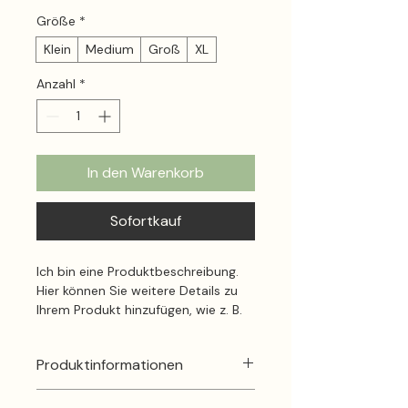
Größe
*
Klein
Medium
Groß
XL
Anzahl
*
In den Warenkorb
Sofortkauf
Ich bin eine Produktbeschreibung. 
Hier können Sie weitere Details zu 
Ihrem Produkt hinzufügen, wie z. B. 
Größenangaben, Material, 
Pflegehinweise und 
Produktinformationen
Reinigungsanweisungen.
Hier können Sie weitere 