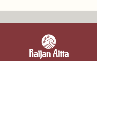
Yhteystiedot
Raijan Aitta
Kipparintie 2, 52110 Majavesi (Mikkeli)
050 3054332
myynti(at)raijanaitta.fi
Marjatila ja kesäkahvila