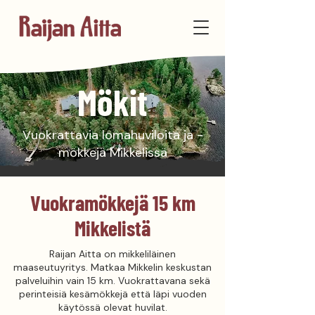
Mökit
Vuokrattavia lomahuviloita ja -
mökkejä Mikkelissä
Vuokramökkejä 15 km
Mikkelistä
Raijan Aitta on mikkeliläinen
maaseutuyritys. Matkaa Mikkelin keskustan
palveluihin vain 15 km. Vuokrattavana sekä
perinteisiä kesämökkejä että läpi vuoden
käytössä olevat huvilat.